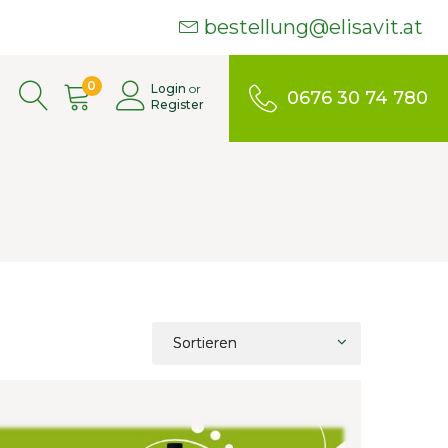
bestellung@elisavit.at
0
Login
or
0676 30 74 780
Register