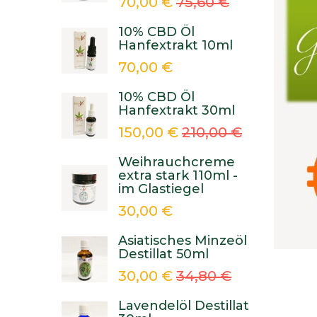
70,00 €
75,60 €
10% CBD Öl
Hanfextrakt 10ml
70,00 €
10% CBD Öl
Hanfextrakt 30ml
150,00 €
210,00 €
Weihrauchcreme
extra stark 110ml -
im Glastiegel
30,00 €
Asiatisches Minzeöl
Destillat 50ml
30,00 €
34,80 €
Lavendelöl Destillat