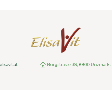
lisavit.at
Burgstrasse 38, 8800 Unzmarkt
Copyright ©
ElisaVit - Alle Rechte vorbehalten
Impressum
|
Datenschutz
|
Versand
|
AGB