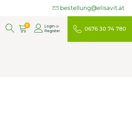
bestellung@elisavit.at
0
Login
or
0676 30 74 780
Register