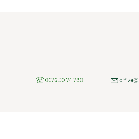
0676 30 74 780
offive@e